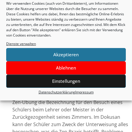
Der Diamond Approach ist eine zeitgenössische,
Wir verwenden Cookies (auch von Drittanbietern), um Informationen
über die Nutzung unserer Websites durch die Besucher zu sammeln.
von A. H. Almaas entwickelte Methode der inneren
Diese Cookies helfen uns dabei, Ihnen das bestmögliche Online-Erlebnis
Befreiung. Die eigene Wesensnatur soll nicht
zu bieten, unsere Websites ständig zu verbessern und Ihnen Angebote
vorrangig in transpersonalen, metaphysischen
zu unterbreiten, die auf Ihre Interessen zugeschnitten sind. Mit dem Klick
auf den Button "Alle akzeptieren" erklären Sie sich mit der Verwendung
Erlebnissen, sondern in alltäglichen
von Cookies einverstanden.
Wahrnehmungen erfahren werden. Erreicht wird
Dienste verwalten
dies durch emotionale Einsicht in das Wesen der
persönlichen Muster, die schrittweise aufgelöst
Akzeptieren
werden sollen. Ziel ist es, das eigene menschliche
Ablehnen
Potential zu leben.
Einstellungen
Dokusan
Datenschutzerklärung
Impressum
Dokusan (jap. „Einzelbesuch“) ist im Rahmen der
Zen-Übung die Bezeichnung für den Besuch eines
Schülers beim Lehrer oder Meister in der
Zurückgezogenheit seines Zimmers. Im Dokusan
kann der Schüler zum Zweck der Unterweisung alles
besprechen, was die Zen-Praxis betrifft, Probleme