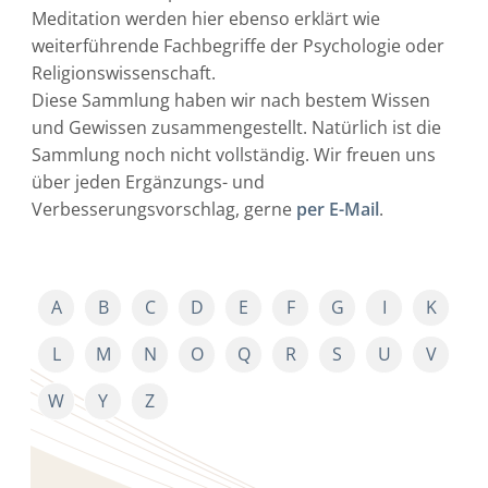
Meditation werden hier ebenso erklärt wie
weiterführende Fachbegriffe der Psychologie oder
Religionswissenschaft.
Diese Sammlung haben wir nach bestem Wissen
und Gewissen zusammengestellt. Natürlich ist die
Sammlung noch nicht vollständig. Wir freuen uns
über jeden Ergänzungs- und
Verbesserungsvorschlag, gerne
per E-Mail
.
A
B
C
D
E
F
G
I
K
L
M
N
O
Q
R
S
U
V
W
Y
Z